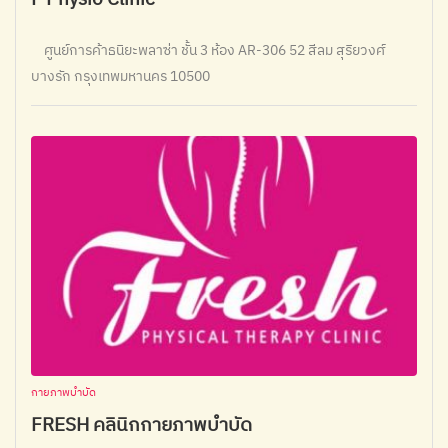
ศูนย์การค้าธนิยะพลาซ่า ชั้น 3 ห้อง AR-306 52 สีลม สุริยวงศ์
บางรัก กรุงเทพมหานคร 10500
กายภาพบำบัด
FRESH คลินิกกายภาพบำบัด