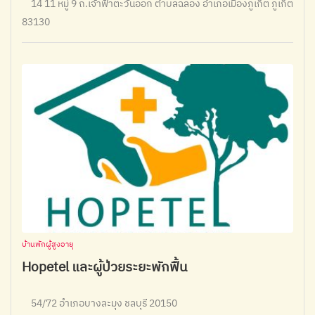
14 11 หมู่ 9 ถ.เจ้าฟ้าตะวันออก ตำบลฉลอง อำเภอเมืองภูเก็ต ภูเก็ต
83130
บ้านพักผู้สูงอายุ
Hopetel และผู้ป่วยระยะพักฟื้น
54/72 อำเภอบางละมุง ชลบุรี 20150