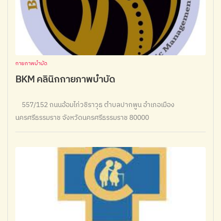
กายภาพบำบัด
BKM​ คลินิกกายภาพ​บําบัด​
557/152 ถนนอ้อมไก่วชิราวุธ ตำบลปากพูน อำเภอเมือง
นครศรีธรรมราช จังหวัดนครศรีธรรมราช 80000