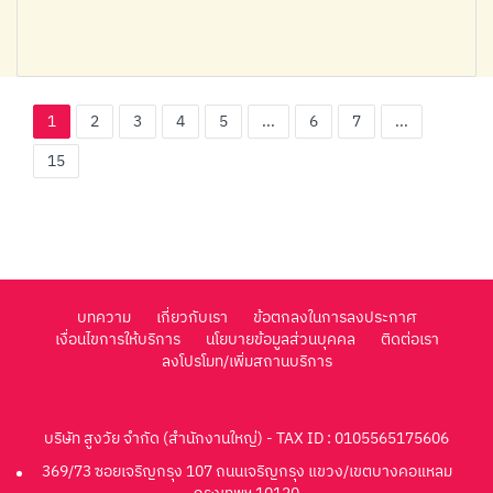
1
2
3
4
5
...
6
7
...
15
บทความ
เกี่ยวกับเรา
ข้อตกลงในการลงประกาศ
เงื่อนไขการให้บริการ
นโยบายข้อมูลส่วนบุคคล
ติดต่อเรา
ลงโปรโมท/เพิ่มสถานบริการ
บริษัท สูงวัย จำกัด (สำนักงานใหญ่) - TAX ID : 0105565175606
369/73 ซอยเจริญกรุง 107 ถนนเจริญกรุง แขวง/เขตบางคอแหลม