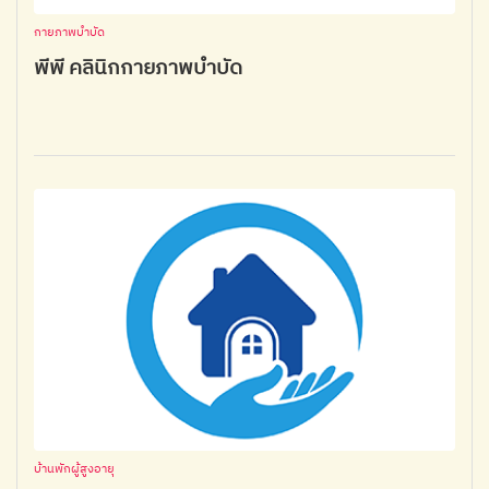
กายภาพบำบัด
พีพี คลินิกกายภาพบำบัด
บ้านพักผู้สูงอายุ