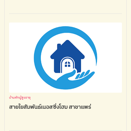
บ้านพักผู้สูงอายุ
สายใยสัมพันธ์เนอสซิ่งโฮม สาขาแพร่