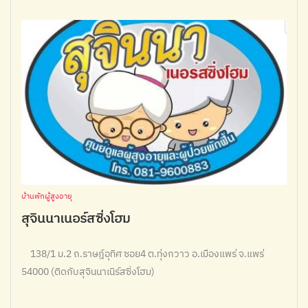
บ้านพักผู้สูงอายุ
สุจินนาเนอร์สซิ่งโฮม
138/1 ม.2 ถ.ราษฎ์อุทิศ ซอย4 ต.ทุ่งกวาว อ.เมืองแพร่ จ.แพร่
54000 (ติดกับสุจินนาเนิร์สซิ่งโฮม)