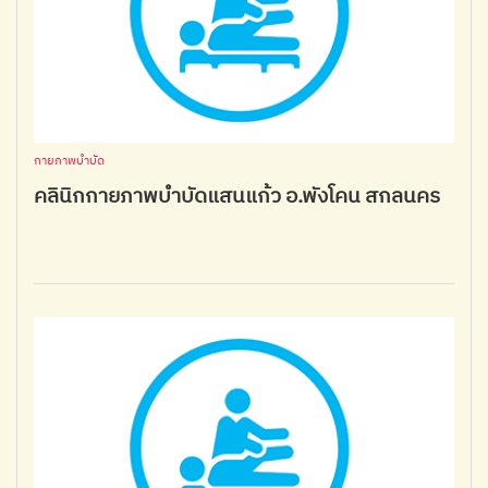
กายภาพบำบัด
คลินิกกายภาพบำบัดแสนแก้ว อ.พังโคน สกลนคร