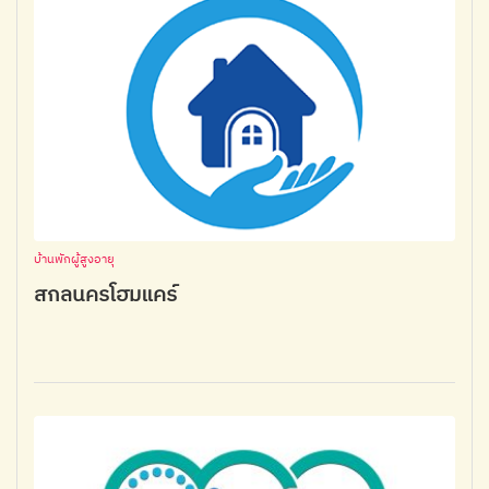
บ้านพักผู้สูงอายุ
สกลนครโฮมแคร์