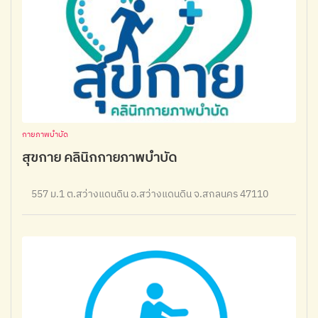
กายภาพบำบัด
สุขกาย คลินิกกายภาพบำบัด
557 ม.1 ต.สว่างแดนดิน อ.สว่างแดนดิน จ.สกลนคร 47110