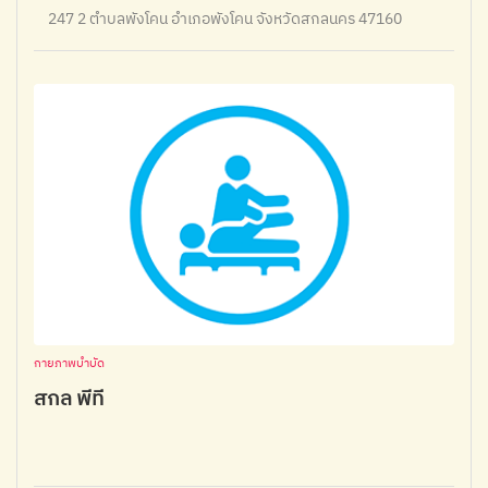
247 2 ตำบลพังโคน อำเภอพังโคน จังหวัดสกลนคร 47160
กายภาพบำบัด
สกล พีที