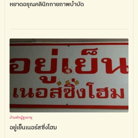
หยาดอรุณคลินิกกายภาพบำบัด
บ้านพักผู้สูงอายุ
อยู่เย็นเนอร์สซิ่งโฮม