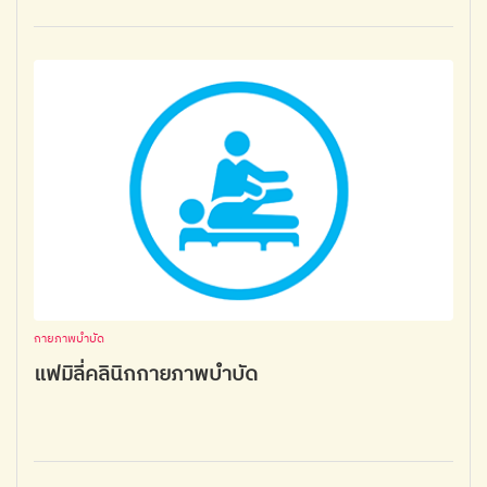
กายภาพบำบัด
แฟมิลี่คลินิกกายภาพบำบัด