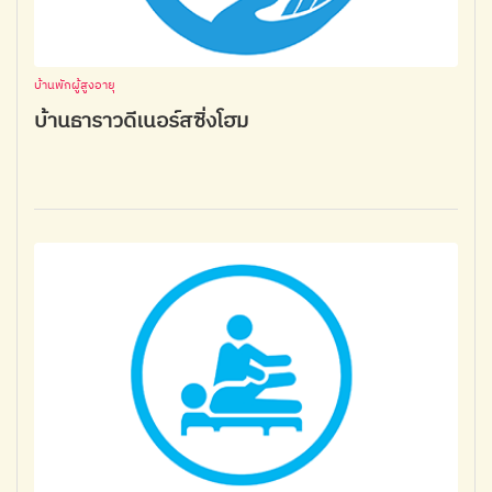
บ้านพักผู้สูงอายุ
บ้านธาราวดีเนอร์สซิ่งโฮม