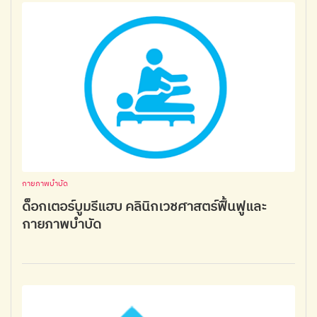
กายภาพบำบัด
ด็อกเตอร์บูมรีแฮบ คลินิกเวชศาสตร์ฟื้นฟูและ
กายภาพบำบัด