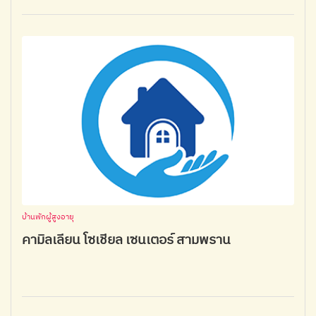
บ้านพักผู้สูงอายุ
คามิลเลียน โซเชียล เซนเตอร์ สามพราน