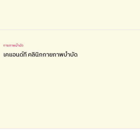
กายภาพบำบัด
เคแอนด์ที คลินิกกายภาพบำบัด