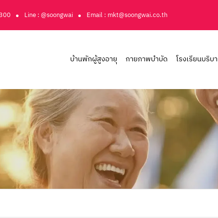
3300
Line : @soongwai
Email : mkt@soongwai.co.th
บ้านพักผู้สูงอายุ
กายภาพบำบัด
โรงเรียนบริบ