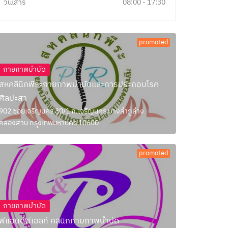
วันเสาร์
08:00 - 17:30
promoted
กายภาพบำบัด
สหคลินิกพีระกายภาพบำบัดและการประกอบโรค
ศิลปะสา
902 ซอยเจริญนคร 30/1 ถ.เจริญนคร บางลำภูล่าง
คลองสาน กรุงเทพมหานคร 10600
promoted
กายภาพบำบัด
พีแอนด์พีเฮลท์ คลินิกกายภาพบำบัด