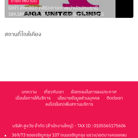
กายภาพบำบัด
ไอก้า สหคลินิก คลินิกกายภาพบำบัดปทุมธานี
189,189/1 ม.5 ต.บางกะดี อ. เมืองปทุมธานี จ.ปทุมธานี
สถานที่ใกล้เคียง
บทความ
เกี่ยวกับเรา
ข้อตกลงในการลงประกาศ
เงื่อนไขการให้บริการ
นโยบายข้อมูลส่วนบุคคล
ติดต่อเรา
ลงโปรโมท/เพิ่มสถานบริการ
บริษัท สูงวัย จำกัด (สำนักงานใหญ่) - TAX ID : 0105565175606
369/73 ซอยเจริญกรุง 107 ถนนเจริญกรุง แขวง/เขตบางคอแหลม