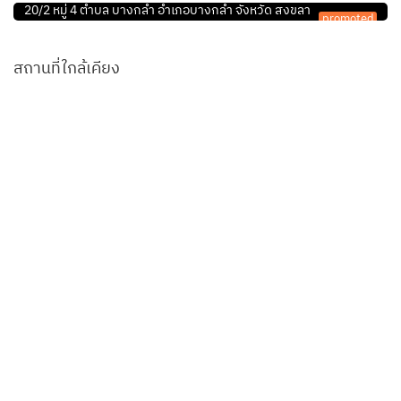
20/2 หมู่ 4 ตำบล บางกล่ำ อำเภอบางกล่ำ จังหวัด สงขลา
promoted
สถานที่ใกล้เคียง