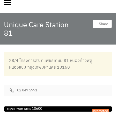
Unique Care Station
Share
81
28/4 โครงการสิริ ถ.เพชรเกษม 81 หนองค้างพลู
หนองแขม กรุงเทพมหานคร 10160
02 047 5991
กายภาพบำบัด
สหคลินิกพีระกายภาพบำบัดและการประกอบโรคศิลปะสา
902 ซอยเจริญนคร 30/1 ถ.เจริญนคร บางลำภูล่าง คลองสาน
กายภาพบำบัด
กรุงเทพมหานคร 10600
promoted
พีแอนด์พีเฮลท์ คลินิกกายภาพบำบัด