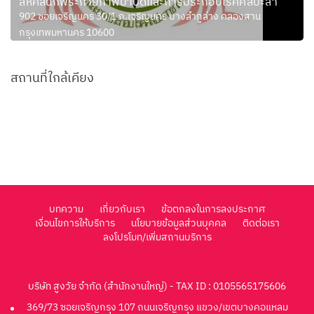
สหคลินิกพีระกายภาพบำบัดและการประกอบโรคศิลปะสา
902 ซอยเจริญนคร 30/1 ถ.เจริญนคร บางลำภูล่าง คลองสาน
กรุงเทพมหานคร 10600
สถานที่ใกล้เคียง
บทความ
เกี่ยวกับเรา
ข้อตกลงในการลงประกาศ
เงื่อนไขการให้บริการ
นโยบายข้อมูลส่วนบุคคล
ติดต่อเรา
ลงโปรโมท/เพิ่มสถานบริการ
บริษัท สูงวัย จำกัด (สำนักงานใหญ่) - TAX ID : 0105565175606
369/73 ซอยเจริญกรุง 107 ถนนเจริญกรุง แขวง/เขตบางคอแหลม