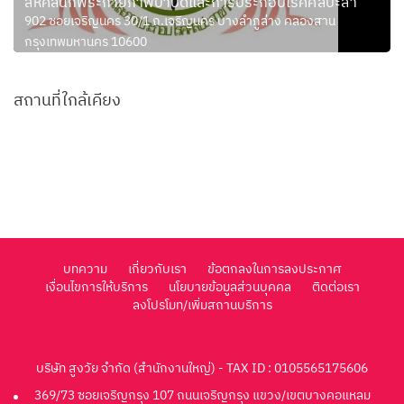
สหคลินิกพีระกายภาพบำบัดและการประกอบโรคศิลปะสา
902 ซอยเจริญนคร 30/1 ถ.เจริญนคร บางลำภูล่าง คลองสาน
กรุงเทพมหานคร 10600
สถานที่ใกล้เคียง
บทความ
เกี่ยวกับเรา
ข้อตกลงในการลงประกาศ
เงื่อนไขการให้บริการ
นโยบายข้อมูลส่วนบุคคล
ติดต่อเรา
ลงโปรโมท/เพิ่มสถานบริการ
บริษัท สูงวัย จำกัด (สำนักงานใหญ่) - TAX ID : 0105565175606
369/73 ซอยเจริญกรุง 107 ถนนเจริญกรุง แขวง/เขตบางคอแหลม