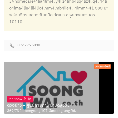
39homecare/4lia4lmj4liy4liz4lmb4liq4liz4liq4li44li
c4lma4liu4lil4lix4lmm4lmb4lie4lij4lmm/-41 ซอย มา
พร้อมจิตร คลองตันเหนือ วัฒนา กรุงเทพมหานคร
10110
092 275 5090
promoted
กายภาพบำบัด
ตัวอย่าง – ศูนย์กายภาพบำบัดสูงวัย
369/73 Jaroengrung 107, Jaroengrung Rd.