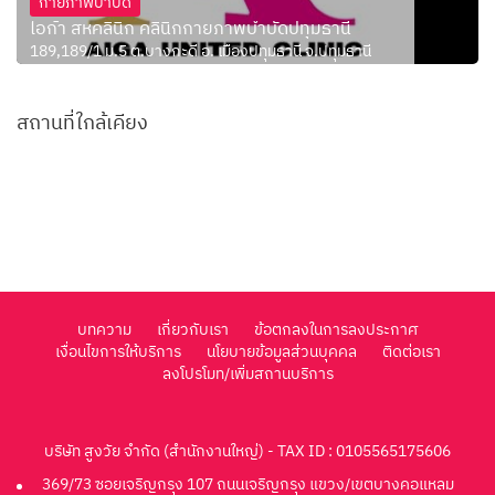
กายภาพบำบัด
ไอก้า สหคลินิก คลินิกกายภาพบำบัดปทุมธานี
189,189/1 ม.5 ต.บางกะดี อ. เมืองปทุมธานี จ.ปทุมธานี
สถานที่ใกล้เคียง
บทความ
เกี่ยวกับเรา
ข้อตกลงในการลงประกาศ
เงื่อนไขการให้บริการ
นโยบายข้อมูลส่วนบุคคล
ติดต่อเรา
ลงโปรโมท/เพิ่มสถานบริการ
บริษัท สูงวัย จำกัด (สำนักงานใหญ่) - TAX ID : 0105565175606
369/73 ซอยเจริญกรุง 107 ถนนเจริญกรุง แขวง/เขตบางคอแหลม