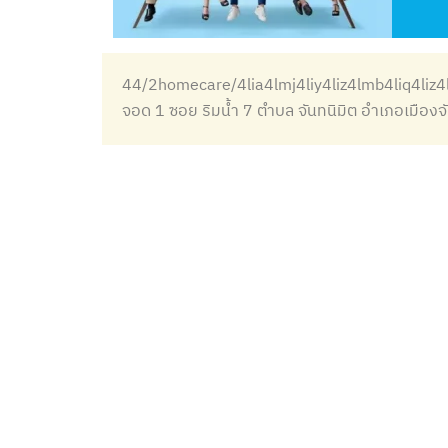
44/2homecare/4lia4lmj4liy4liz4lmb4liq4liz4
จอด 1 ซอย ริมน้ำ 7 ตำบล จันทนิมิต อำเภอเมืองจั