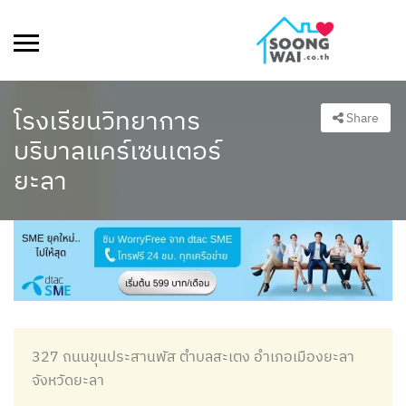
โรงเรียนวิทยาการ
Share
บริบาลแคร์เซนเตอร์
ยะลา
327 ถนนขุนประสานพัส ตำบลสะเตง อำเภอเมืองยะลา
จังหวัดยะลา