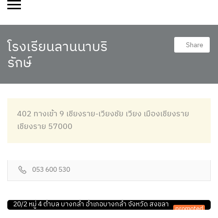
โรงเรียนลานนาบริ
Share
รักษ์
402 ทางเข้า 9 เชียงราย-เวียงชัย เวียง เมืองเชียงราย
เชียงราย 57000
053 600 530
กายภาพบำบัด
กายภาพบำบัด
พีแอนด์พีเฮลท์ คลินิกกายภาพบำบัด
สหคลินิกพีระกายภาพบำบัดและการประกอบโรคศิลปะสา
20/2 หมู่ 4 ตำบล บางกล่ำ อำเภอบางกล่ำ จังหวัด สงขลา
promoted
902 ซอยเจริญนคร 30/1 ถ.เจริญนคร บางลำภูล่าง คลองสาน