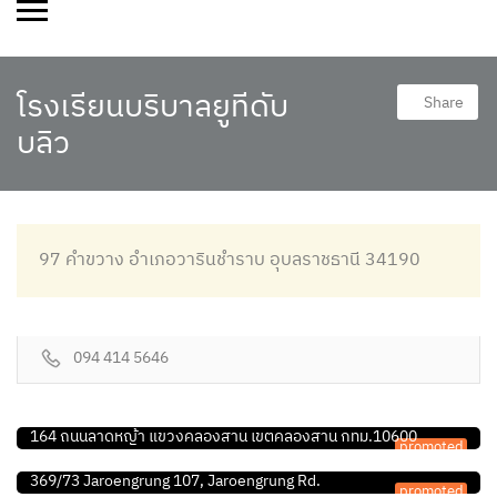
โรงเรียนบริบาลยูทีดับ
Share
บลิว
97 คำขวาง อำเภอวารินชำราบ อุบลราชธานี 34190
094 414 5646
กายภาพบำบัด
มายโมชั่น คลินิกกายภาพบำบัด
กายภาพบำบัด
164 ถนนลาดหญ้า แขวงคลองสาน เขตคลองสาน กทม.10600
promoted
ตัวอย่าง – ศูนย์กายภาพบำบัดสูงวัย
369/73 Jaroengrung 107, Jaroengrung Rd.
promoted