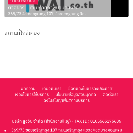
กายภาพบำบัด
ตัวอย่าง – ศูนย์กายภาพบำบัดสูงวัย
369/73 Jaroengrung 107, Jaroengrung Rd.
สถานที่ใกล้เคียง
บทความ
เกี่ยวกับเรา
ข้อตกลงในการลงประกาศ
เงื่อนไขการให้บริการ
นโยบายข้อมูลส่วนบุคคล
ติดต่อเรา
ลงโปรโมท/เพิ่มสถานบริการ
บริษัท สูงวัย จำกัด (สำนักงานใหญ่) - TAX ID : 0105565175606
369/73 ซอยเจริญกรุง 107 ถนนเจริญกรุง แขวง/เขตบางคอแหลม