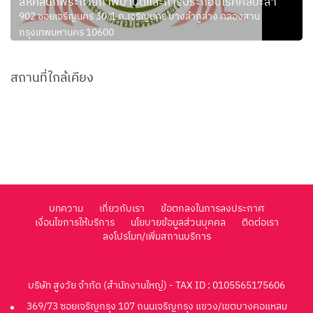
สหคลินิกพีระกายภาพบำบัดและการประกอบโรคศิลปะสา
902 ซอยเจริญนคร 30/1 ถ.เจริญนคร บางลำภูล่าง คลองสาน
กรุงเทพมหานคร 10600
สถานที่ใกล้เคียง
บทความ
เกี่ยวกับเรา
ข้อตกลงในการลงประกาศ
เงื่อนไขการให้บริการ
นโยบายข้อมูลส่วนบุคคล
ติดต่อเรา
ลงโปรโมท/เพิ่มสถานบริการ
บริษัท สูงวัย จำกัด (สำนักงานใหญ่) - TAX ID : 0105565175606
369/73 ซอยเจริญกรุง 107 ถนนเจริญกรุง แขวง/เขตบางคอแหลม