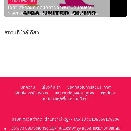
กายภาพบำบัด
ไอก้า สหคลินิก คลินิกกายภาพบำบัดปทุมธานี
189,189/1 ม.5 ต.บางกะดี อ. เมืองปทุมธานี จ.ปทุมธานี
สถานที่ใกล้เคียง
บทความ
เกี่ยวกับเรา
ข้อตกลงในการลงประกาศ
เงื่อนไขการให้บริการ
นโยบายข้อมูลส่วนบุคคล
ติดต่อเรา
ลงโปรโมท/เพิ่มสถานบริการ
บริษัท สูงวัย จำกัด (สำนักงานใหญ่) - TAX ID : 0105565175606
369/73 ซอยเจริญกรุง 107 ถนนเจริญกรุง แขวง/เขตบางคอแหลม