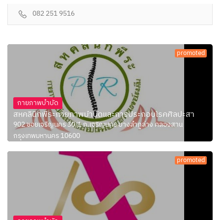
082 251 9516
promoted
กายภาพบำบัด
สหคลินิกพีระกายภาพบำบัดและการประกอบโรคศิลปะสา
902 ซอยเจริญนคร 30/1 ถ.เจริญนคร บางลำภูล่าง คลองสาน
กรุงเทพมหานคร 10600
promoted