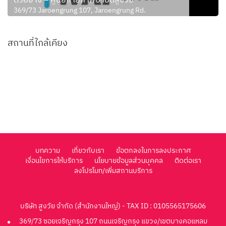
ตัวอย่าง – ศูนย์กายภาพบำบัดสูงวัย
369/73 Jaroengrung 107, Jaroengrung Rd.
สถานที่ใกล้เคียง
บทความ
เกี่ยวกับเรา
ข้อตกลงในการลงประกาศ
เงื่อนไขการให้บริการ
นโยบายข้อมูลส่วนบุคคล
ติดต่อเรา
ลงโปรโมท/เพิ่มสถานบริการ
บริษัท สูงวัย จำกัด (สำนักงานใหญ่) - TAX ID : 0105565175606
369/73 ซอยเจริญกรุง 107 ถนนเจริญกรุง แขวง/เขตบางคอแหลม