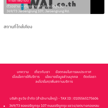
กายภาพบำบัด
ตัวอย่าง – ศูนย์กายภาพบำบัดสูงวัย
369/73 Jaroengrung 107, Jaroengrung Rd.
สถานที่ใกล้เคียง
บทความ
เกี่ยวกับเรา
ข้อตกลงในการลงประกาศ
เงื่อนไขการให้บริการ
นโยบายข้อมูลส่วนบุคคล
ติดต่อเรา
ลงโปรโมท/เพิ่มสถานบริการ
บริษัท สูงวัย จำกัด (สำนักงานใหญ่) - TAX ID : 0105565175606
369/73 ซอยเจริญกรุง 107 ถนนเจริญกรุง แขวง/เขตบางคอแหลม