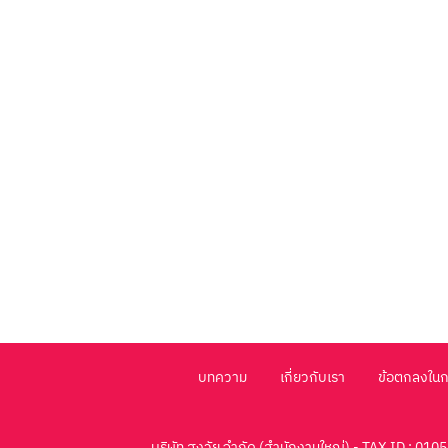
บทความ
เกี่ยวกับเรา
ข้อตกลงใน
บริษัท สูงวัย จำกัด (สำนักงานใหญ่) - TAX ID : 0