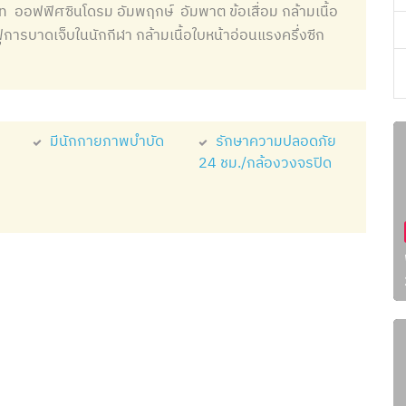
ออฟฟิศซินโดรม อัมพฤกษ์ อัมพาต ข้อเสื่อม กล้ามเนื้อ
ฟูการบาดเจ็บในนักกีฬา กล้ามเนื้อใบหน้าอ่อนแรงครึ่งซีก
มีนักกายภาพบำบัด
รักษาความปลอดภัย
24 ชม./กล้องวงจรปิด
ะ