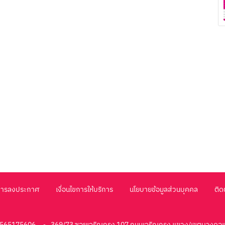
การลงประกาศ
เงื่อนไขการให้บริการ
นโยบายข้อมูลส่วนบุคคล
ติด
105565175606
369/73 ซอยเจริญกรุง 107 ถนนเจริญกรุง แขวง/เขตบางคอ