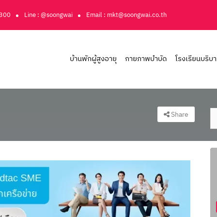
3300
Line : @soongwai
Email : mkt@soongwai.co.th
บ้านพักผู้สูงอายุ
กายภาพบำบัด
โรงเรียนบริบ
Share