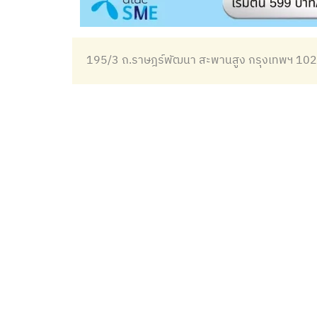
195/3 ถ.ราษฎร์พัฒนา สะพานสูง กรุงเทพฯ 10