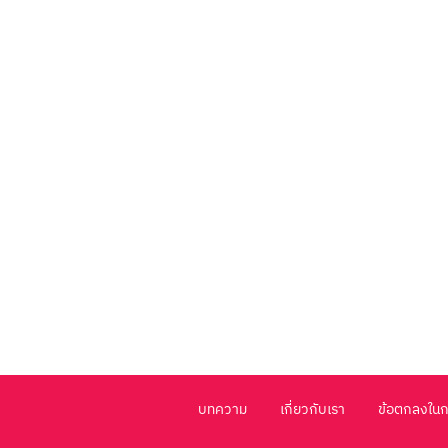
บทความ
เกี่ยวกับเรา
ข้อตกลงใน