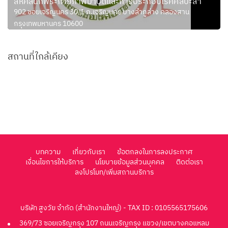
สหคลินิกพีระกายภาพบำบัดและการประกอบโรคศิลปะสา
902 ซอยเจริญนคร 30/1 ถ.เจริญนคร บางลำภูล่าง คลองสาน
กรุงเทพมหานคร 10600
สถานที่ใกล้เคียง
บทความ
เกี่ยวกับเรา
ข้อตกลงในการลงประกาศ
เงื่อนไขการให้บริการ
นโยบายข้อมูลส่วนบุคคล
ติดต่อเรา
ลงโปรโมท/เพิ่มสถานบริการ
บริษัท สูงวัย จำกัด (สำนักงานใหญ่) - TAX ID : 0105565175606
369/73 ซอยเจริญกรุง 107 ถนนเจริญกรุง แขวง/เขตบางคอแหลม