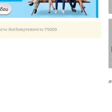
งคราม จังหวัดสมุทรสงคราม 75000
ส