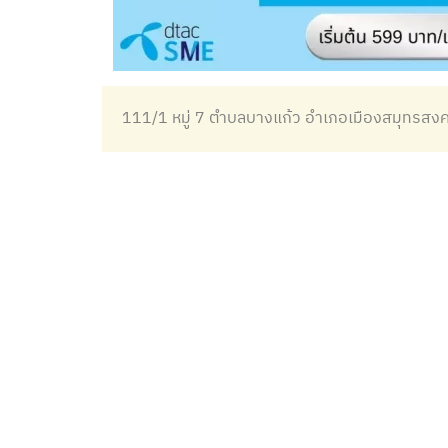
111/1 หมู่ 7 ตำบลบางแก้ว อำเภอเมืองสมุทรส