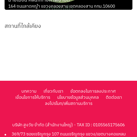
มายโมชั่น คลินิกกายภาพบำบัด
164 ถนนลาดหญ้า แขวงคลองสาน เขตคลองสาน กทม.10600
สถานที่ใกล้เคียง
บทความ
เกี่ยวกับเรา
ข้อตกลงในการลงประกาศ
เงื่อนไขการให้บริการ
นโยบายข้อมูลส่วนบุคคล
ติดต่อเรา
ลงโปรโมท/เพิ่มสถานบริการ
บริษัท สูงวัย จำกัด (สำนักงานใหญ่) - TAX ID : 0105565175606
369/73 ซอยเจริญกรุง 107 ถนนเจริญกรุง แขวง/เขตบางคอแหลม