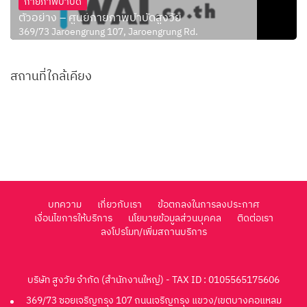
กายภาพบำบัด
ตัวอย่าง – ศูนย์กายภาพบำบัดสูงวัย
369/73 Jaroengrung 107, Jaroengrung Rd.
สถานที่ใกล้เคียง
บทความ
เกี่ยวกับเรา
ข้อตกลงในการลงประกาศ
เงื่อนไขการให้บริการ
นโยบายข้อมูลส่วนบุคคล
ติดต่อเรา
ลงโปรโมท/เพิ่มสถานบริการ
บริษัท สูงวัย จำกัด (สำนักงานใหญ่) - TAX ID : 0105565175606
369/73 ซอยเจริญกรุง 107 ถนนเจริญกรุง แขวง/เขตบางคอแหลม