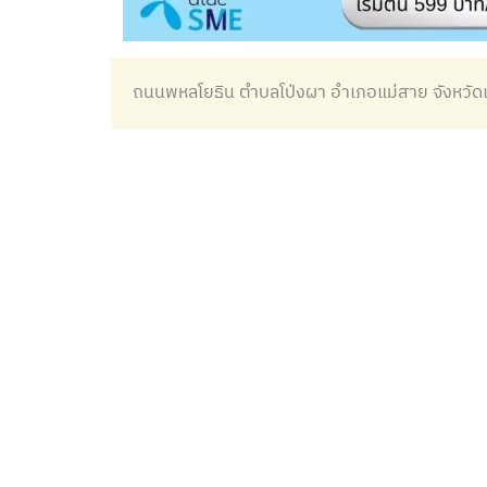
ถนนพหลโยธิน ตำบลโป่งผา อำเภอแม่สาย จังหวั