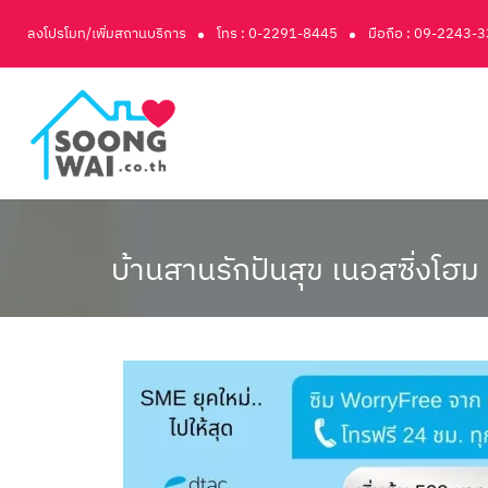
ลงโปรโมท/เพิ่มสถานบริการ
โทร : 0-2291-8445
มือถือ : 09-2243-
บ้านสานรักปันสุข เนอสซิ่งโฮม