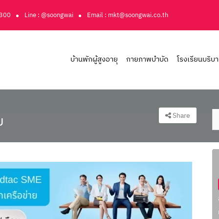
3300
Line : @soongwai
Email : mkt@soongwai.co.th
บ้านพักผู้สูงอายุ
กายภาพบำบัด
โรงเรียนบริบ
Share
ม