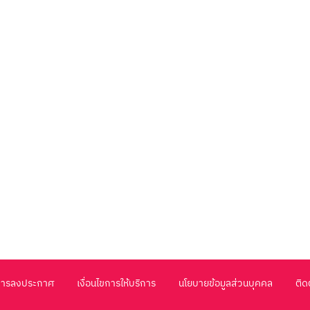
การลงประกาศ
เงื่อนไขการให้บริการ
นโยบายข้อมูลส่วนบุคคล
ติด