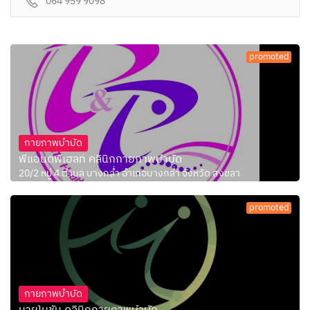
064 959 9098
promoted
กายภาพบำบัด
พีแอนด์พีเฮลท์ คลินิกกายภาพบำบัด
20/2 หมู่ 4 ตำบล บางกล่ำ อำเภอบางกล่ำ จังหวัด สงขลา
promoted
กายภาพบำบัด