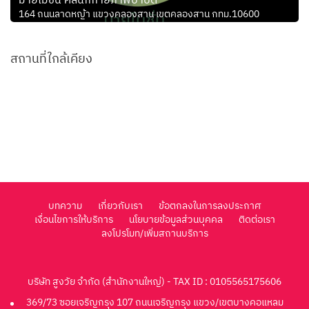
มายโมชั่น คลินิกกายภาพบำบัด
164 ถนนลาดหญ้า แขวงคลองสาน เขตคลองสาน กทม.10600
สถานที่ใกล้เคียง
บทความ
เกี่ยวกับเรา
ข้อตกลงในการลงประกาศ
เงื่อนไขการให้บริการ
นโยบายข้อมูลส่วนบุคคล
ติดต่อเรา
ลงโปรโมท/เพิ่มสถานบริการ
บริษัท สูงวัย จำกัด (สำนักงานใหญ่) - TAX ID : 0105565175606
369/73 ซอยเจริญกรุง 107 ถนนเจริญกรุง แขวง/เขตบางคอแหลม