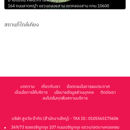
มายโมชั่น คลินิกกายภาพบำบัด
164 ถนนลาดหญ้า แขวงคลองสาน เขตคลองสาน กทม.10600
สถานที่ใกล้เคียง
บทความ
เกี่ยวกับเรา
ข้อตกลงในการลงประกาศ
เงื่อนไขการให้บริการ
นโยบายข้อมูลส่วนบุคคล
ติดต่อเรา
ลงโปรโมท/เพิ่มสถานบริการ
บริษัท สูงวัย จำกัด (สำนักงานใหญ่) - TAX ID : 0105565175606
369/73 ซอยเจริญกรุง 107 ถนนเจริญกรุง แขวง/เขตบางคอแหลม