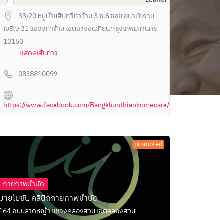
33/20 หมู่บ้านสินทวีท่าข้าม 3 ซ.6 ซอย อนามัยงาม
เจริญ 31 แขวงท่าข้าม เขตบางขุนเทียน กรุงเทพมหานคร
10150
แสดงเส้นทาง
0838810099
https://www.facebook.com/Bangkhunthianhomecare/
promoted
กายภาพบำบัด
มายโมชั่น คลินิกกายภาพบำบัด
164 ถนนลาดหญ้า แขวงคลองสาน เขตคลองสาน