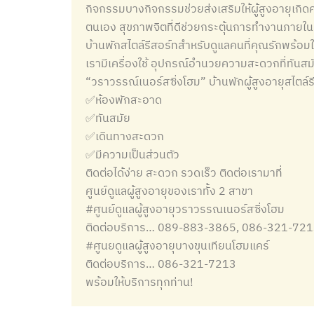
กิจกรรมบางกิจกรรมช่วยส่งเสริมให้ผู้สูงอายุเกิด
ตนเอง สุขภาพจิตที่ดีช่วยกระตุ้นการทำงานภายใ
บ้านพักสไตล์รีสอร์ทสำหรับดูแลคนที่คุณรักพร้อมให
เรามีเครื่องใช้ อุปกรณ์อำนวยความสะดวกที่ทันส
“วราวรรณ์เนอร์สซิ่งโฮม” บ้านพักผู้สูงอายุสไตล
✅ห้องพักสะอาด
✅ทันสมัย
✅เดินทางสะดวก
✅มีความเป็นส่วนตัว
ติดต่อได้ง่าย สะดวก รวดเร็ว ติดต่อเรามาที่
ศูนย์ดูแลผู้สูงอายุของเราทั้ง 2 สาขา
#ศูนย์ดูแลผู้สูงอายุวราวรรณเนอร์สซิ่งโฮม
ติดต่อบริการ… 089-883-3865, 086-321-72
#ศูนยดูแลผู้สูงอายุบางขุนเทียนโฮมแคร์
ติดต่อบริการ… 086-321-7213
พร้อมให้บริการทุกท่าน!