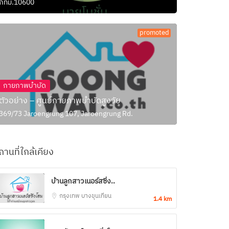
กทม.10600
promoted
กายภาพบำบัด
ตัวอย่าง – ศูนย์กายภาพบำบัดสูงวัย
369/73 Jaroengrung 107, Jaroengrung Rd.
ถานที่ใกล้เคียง
บ้านลูกสาวเนอร์สซิ่ง..
กรุงเทพ
บางขุนเทียน
1.4 km