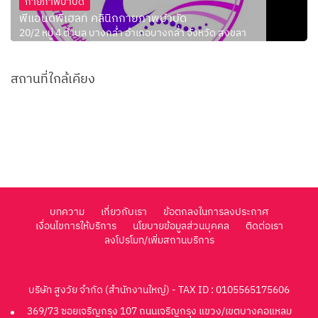
กายภาพบำบัด
พีแอนด์พีเฮลท์ คลินิกกายภาพบำบัด
20/2 หมู่ 4 ตำบล บางกล่ำ อำเภอบางกล่ำ จังหวัด สงขลา
สถานที่ใกล้เคียง
บทความ
เกี่ยวกับเรา
ข้อตกลงในการลงประกาศ
เงื่อนไขการให้บริการ
นโยบายข้อมูลส่วนบุคคล
ติดต่อเรา
ลงโปรโมท/เพิ่มสถานบริการ
บริษัท สูงวัย จำกัด (สำนักงานใหญ่) - TAX ID : 0105565175606
369/73 ซอยเจริญกรุง 107 ถนนเจริญกรุง แขวง/เขตบางคอแหลม