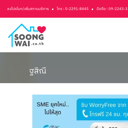
ลงโปรโมท/เพิ่มสถานบริการ
โทร : 0-2291-8445
มือถือ : 09-2243-
ฐสิณี