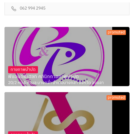
062 994 2945
promoted
กายภาพบำบัด
พีแอนด์พีเฮลท์ คลินิกกายภาพบำบัด
20/2 หมู่ 4 ตำบล บางกล่ำ อำเภอบางกล่ำ จังหวัด สงขลา
promoted