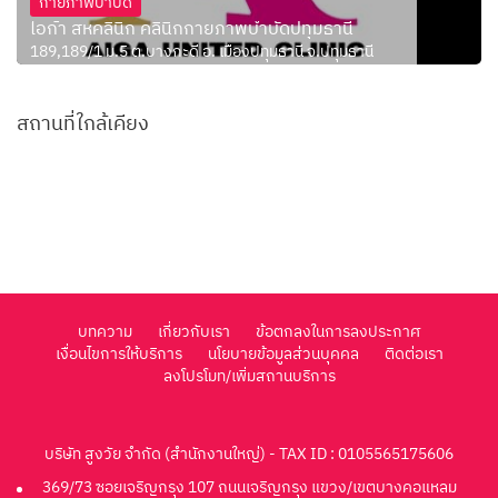
กายภาพบำบัด
ไอก้า สหคลินิก คลินิกกายภาพบำบัดปทุมธานี
189,189/1 ม.5 ต.บางกะดี อ. เมืองปทุมธานี จ.ปทุมธานี
สถานที่ใกล้เคียง
บทความ
เกี่ยวกับเรา
ข้อตกลงในการลงประกาศ
เงื่อนไขการให้บริการ
นโยบายข้อมูลส่วนบุคคล
ติดต่อเรา
ลงโปรโมท/เพิ่มสถานบริการ
บริษัท สูงวัย จำกัด (สำนักงานใหญ่) - TAX ID : 0105565175606
369/73 ซอยเจริญกรุง 107 ถนนเจริญกรุง แขวง/เขตบางคอแหลม