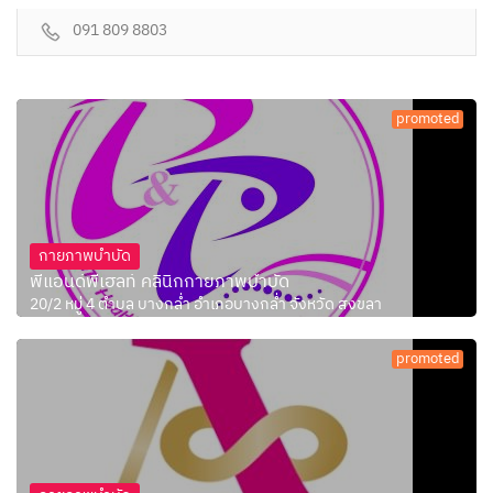
091 809 8803
promoted
กายภาพบำบัด
พีแอนด์พีเฮลท์ คลินิกกายภาพบำบัด
20/2 หมู่ 4 ตำบล บางกล่ำ อำเภอบางกล่ำ จังหวัด สงขลา
promoted