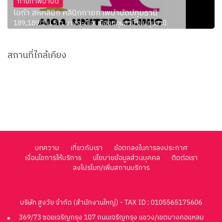
กายภาพบำบัด
ไอก้า สหคลินิก คลินิกกายภาพบำบัดปทุมธานี
189,189/1 ม.5 ต.บางกะดี อ. เมืองปทุมธานี จ.ปทุมธานี
สถานที่ใกล้เคียง
บทความ
เกี่ยวกับเรา
ข้อตกลงในการลงประกาศ
เงื่อนไขการให้บริการ
นโยบายข้อมูลส่วนบุคคล
ติดต่อเรา
ลงโปรโมท/เพิ่มสถานบริการ
บริษัท สูงวัย จำกัด (สำนักงานใหญ่) - TAX ID : 0105565175606
369/73 ซอยเจริญกรุง 107 ถนนเจริญกรุง แขวง/เขตบางคอแหลม