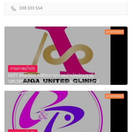
038 103 164
promoted
กายภาพบำบัด
ไอก้า สหคลินิก คลินิกกายภาพบำบัดปทุมธานี
189,189/1 ม.5 ต.บางกะดี อ. เมืองปทุมธานี จ.ปทุมธานี
promoted