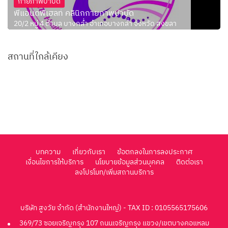
กายภาพบำบัด
พีแอนด์พีเฮลท์ คลินิกกายภาพบำบัด
20/2 หมู่ 4 ตำบล บางกล่ำ อำเภอบางกล่ำ จังหวัด สงขลา
สถานที่ใกล้เคียง
บทความ
เกี่ยวกับเรา
ข้อตกลงในการลงประกาศ
เงื่อนไขการให้บริการ
นโยบายข้อมูลส่วนบุคคล
ติดต่อเรา
ลงโปรโมท/เพิ่มสถานบริการ
บริษัท สูงวัย จำกัด (สำนักงานใหญ่) - TAX ID : 0105565175606
369/73 ซอยเจริญกรุง 107 ถนนเจริญกรุง แขวง/เขตบางคอแหลม