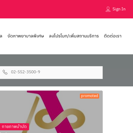
Sign In
าล
จัดหาพยาบาลพิเศษ
ลงโปรโมท/เพิ่มสถานบริการ
ติดต่อเรา
02-552-3500-9
promoted
กายภาพบำบัด