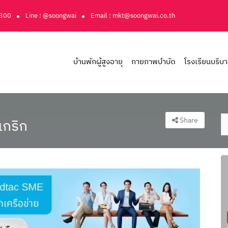
3300
Line : @soongwai
Email : mkt@soongwai.co.th
บ้านพักผู้สูงอายุ
กายภาพบำบัด
โรงเรียนบริบ
Share
เกริก